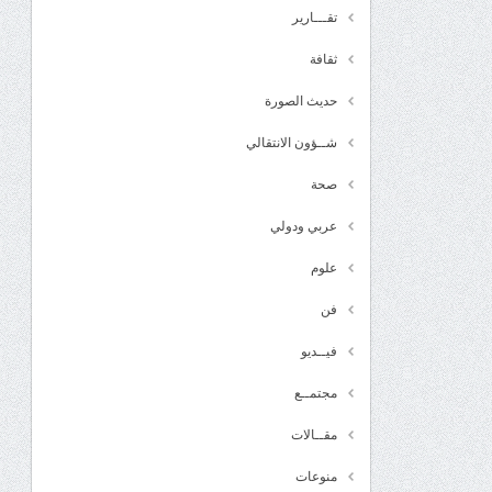
تقـــارير
ثقافة
حديث الصورة
شــؤون الانتقالي
صحة
عربي ودولي
علوم
فن
فيــديو
مجتمــع
مقــالات
منوعات