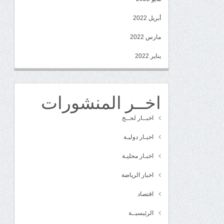
أبريل 2022
مارس 2022
يناير 2022
اخــر المنشورات
اخبــار لحــج
اخبـار دوليـة
اخبـار محليـة
اخبار الرياضة
اقتصاد
الرئيسيــة