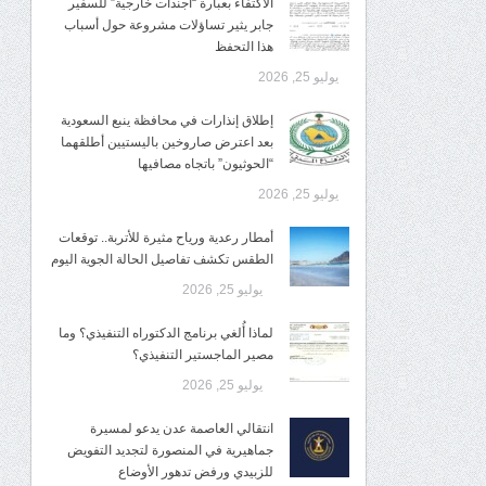
الاكتفاء بعبارة “أجندات خارجية” للسفير
جابر يثير تساؤلات مشروعة حول أسباب
هذا التحفظ
يوليو 25, 2026
إطلاق إنذارات في محافظة ينبع السعودية
بعد اعترض صاروخين باليستيين أطلقهما
“الحوثيون” باتجاه مصافيها
يوليو 25, 2026
أمطار رعدية ورياح مثيرة للأتربة.. توقعات
الطقس تكشف تفاصيل الحالة الجوية اليوم
يوليو 25, 2026
لماذا أُلغي برنامج الدكتوراه التنفيذي؟ وما
مصير الماجستير التنفيذي؟
يوليو 25, 2026
انتقالي العاصمة عدن يدعو لمسيرة
جماهيرية في المنصورة لتجديد التفويض
للزبيدي ورفض تدهور الأوضاع