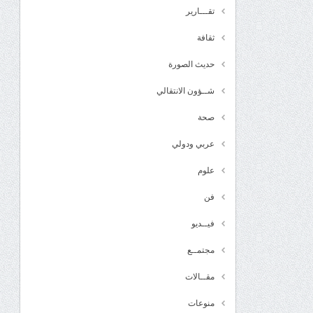
تقـــارير
ثقافة
حديث الصورة
شــؤون الانتقالي
صحة
عربي ودولي
علوم
فن
فيــديو
مجتمــع
مقــالات
منوعات