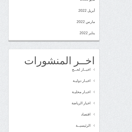
أبريل 2022
مارس 2022
يناير 2022
اخــر المنشورات
اخبــار لحــج
اخبـار دوليـة
اخبـار محليـة
اخبار الرياضة
اقتصاد
الرئيسيــة