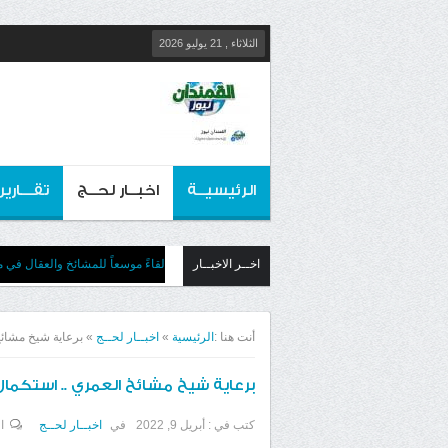
الثلاثاء , 21 يوليو 2026
الرئيسيــة
اخبــار لحــج
تقـــارير
اخــر الاخبــار
لقاءً موسعاً للمشائخ والعقال في 
أنت هنا :
الرئيسية
»
اخبــار لحــج
»
برعاية شيخ مشائخ 
برعاية شيخ مشائخ العمري .. استكمال 
كتب في :
أبريل 9, 2022
في
اخبــار لحــج
ا