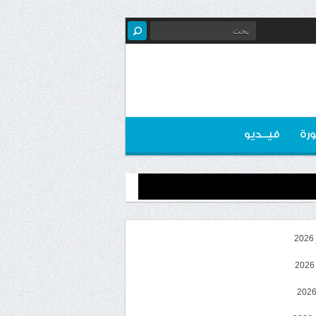
رة
فيــديو
2