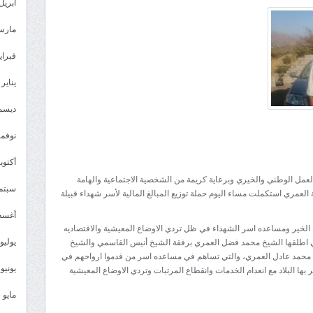
برعاية
أبريل 026
شيخ
مارس 26
مشائخ
العمري
فبراير 6
..
يناير 2026
استكمال
توزيع
ديسمبر 
المبالغ
نوفمبر 5
المالية
لأسر
أكتوبر 5
شهداء
عمل الوطني والخيري وبرعاية كريمة من الشخصية الاجتماعية والهامة
سبتمبر 
قبيلة
عمري استكملت مساء اليوم حملة توزيع المبالغ المالية لأسر شهداء قبيلة
العمري
أغسطس
مغلقة
 الخير ومساعده اسر الشهداء في ظل تردي الاوضاع المعيشية والاقتصاديه
يوليو 025
التي اطلقها الشيخ محمد فضل العمري برفقة الشيخ أنيس القاسمي والشيخ
محمد عادل العمري، والتي تساهم في مساعده اسر من قدموا ارواحهم في
يونيو 2025
ا البلاد مع انعدام الخدمات وانقطاع المرتبات وتردي الاوضاع المعيشية
مايو 2025