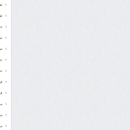
تق
ثق
حد
شـ
ص
عر
عل
فن
في
مج
مق
من