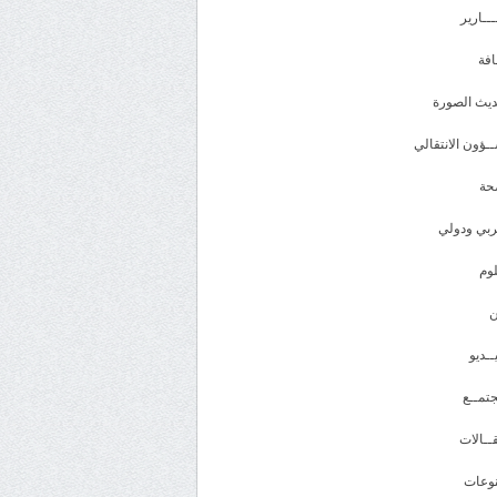
ـــارير
افة
يث الصورة
ـؤون الانتقالي
حة
بي ودولي
وم
ــديو
تمــع
ــالات
وعات