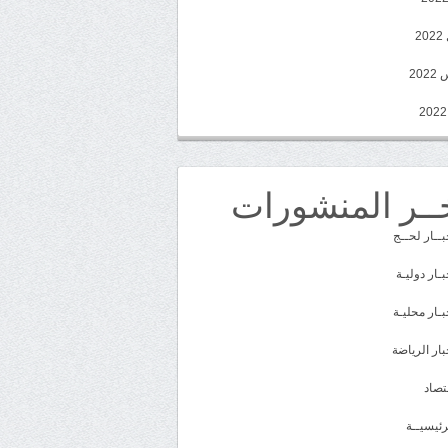
2
20
ــر المنشورات
بــار لحــج
بـار دوليـة
بـار محليـة
بار الرياضة
تصاد
رئيسيــة