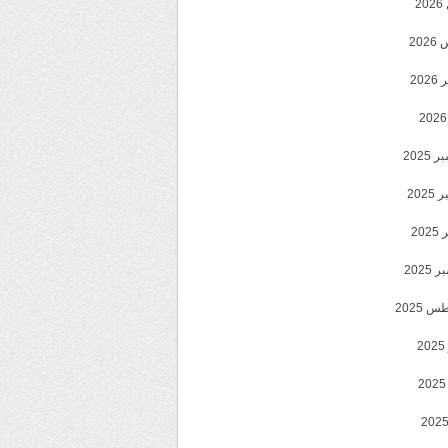
2
20
202
2025
202
202
2025
 2025
2