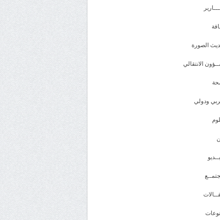
ـــارير
افة
يث الصورة
ـؤون الانتقالي
حة
بي ودولي
وم
ــديو
تمــع
ــالات
وعات