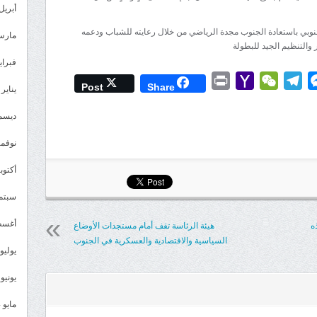
أبريل 025
لجنوبي باستعادة الجنوب مجدة الرياضي من خلال رعايته للشباب ودعمه
مارس 25
 والتنظيم الجيد للبطولة
فبراير 5
Print
Yahoo
WeChat
Telegram
Messenger
Wh
L
Post
Share
يناير 2025
Mail
ديسمبر 
نوفمبر 4
أكتوبر 4
سبتمبر 
أغسطس
هذه
هيئة الرئاسة تقف أمام مستجدات الأوضاع
السياسية والاقتصادية والعسكرية في الجنوب
يوليو 024
يونيو 2024
مايو 2024