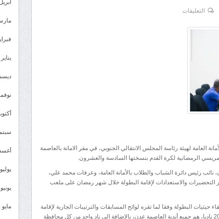
أبريل 026
على
التعليقات
مارس 26
الجعدي
يطّلع
فبراير 6
على
يناير 2026
آخر
الاستعدادات
ديسمبر 
والتحضيرات
نوفمبر 5
لإقامة
النسخة
أكتوبر 5
26
سبتمبر 
من
بطولة
مانة العامة لهيئة رئاسة المجلس الانتقالي الجنوبي، في مقر الامانة بالعاصمة
أغسطس
المريسي
المريسي الرمضانية لكرة القدم بنسختها السادسة والعشرون.
الرمضانية
يوليو 025
، نائب رئيس دائرة الشباب والطلاب بالأمانة العامة، وعرفات محمد علي،
مغلقة
 التحضيرات والاستعدادات لإقامة البطولة خلال شهر رمضان على ملعب
يونيو 2025
مايو 2025
حيثيات البطولة وفقا لما تقره لوائح المسابقات والترتيبات الجارية لإقامة
وإعلان قرعة البطولة التي سيشارك فيها ولأول مرة 20 ناديا، هم جميع أندية العاصمة عدن، بالإضافة الى نادٍ واحدٍ من كل محافظة