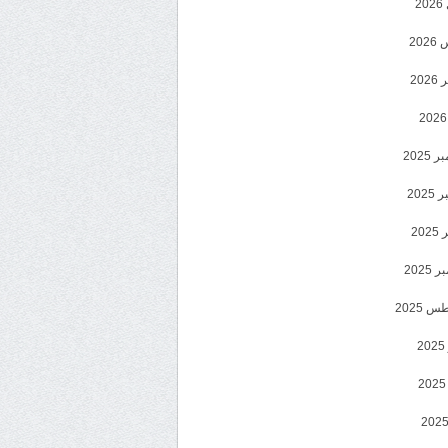
2
20
202
2025
202
202
2025
 2025
2