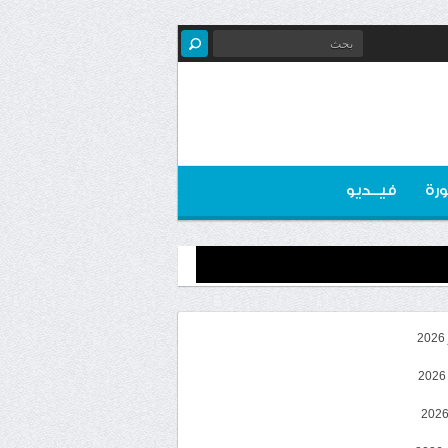
رة
فيــديو
2