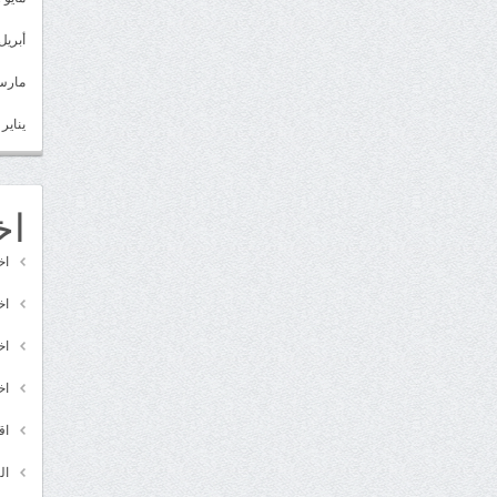
أبريل 022
مارس 22
يناير 2022
اخ
اخ
اخ
اخ
اخ
اق
ال