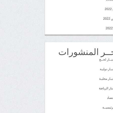
2
20
ــر المنشورات
بــار لحــج
بـار دوليـة
بـار محليـة
بار الرياضة
تصاد
رئيسيــة