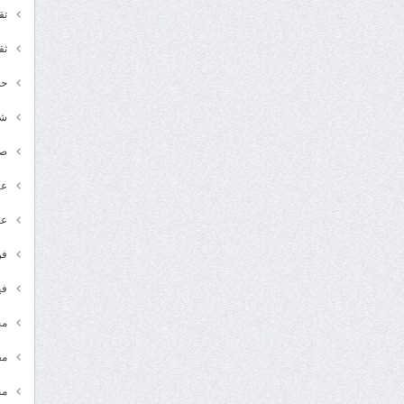
تق
ثق
حد
شـ
ص
عر
عل
فن
في
مج
مق
من