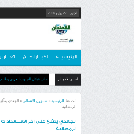
الإثنين , 27 يوليو 2026
الرئيسيــة
اخبــار لحــج
تقـــارير
اخــر الاخبــار
​ ​ حلف قبائل الجنوب العربي يطا
أنت هنا :
الرئيسية
»
شــؤون الانتقالي
»
الرمضانية
الرمضانية