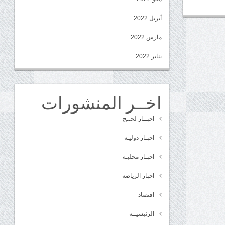
أبريل 2022
مارس 2022
يناير 2022
اخــر المنشورات
اخبــار لحــج
اخبـار دوليـة
اخبـار محليـة
اخبار الرياضة
اقتصاد
الرئيسيــة