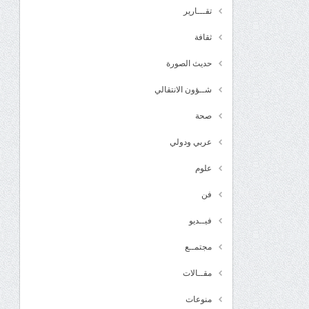
تقـــارير
ثقافة
حديث الصورة
شــؤون الانتقالي
صحة
عربي ودولي
علوم
فن
فيــديو
مجتمــع
مقــالات
منوعات