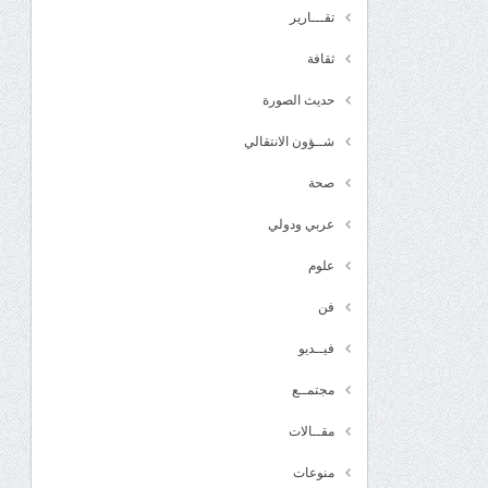
تقـــارير
ثقافة
حديث الصورة
شــؤون الانتقالي
صحة
عربي ودولي
علوم
فن
فيــديو
مجتمــع
مقــالات
منوعات