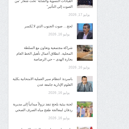
القيادات النسوية والشابة” تحت شعار “من
الصوت إلى التأثير”
يوليو 17, 2026
لحج… صوت الجنوب الذي لا يُكسر
يوليو 16, 2026
شراكة مجتمعية وتعاون مع السلطة
المحلية.. انطلاق أعمال تأهيل الخط العام
بحارة الهدى – حي الرصاصة
يوليو 16, 2026
باسردة: انتظام سير العملية الامتحانية بكلية
العلوم الإدارية جامعة عدن
يوليو 16, 2026
لجنة بيئية بلحج تنفذ نزولاً ميدانياً إلى مديرية
ردفان لمعالجة طفح مياه الصرف الصحي
يوليو 16, 2026