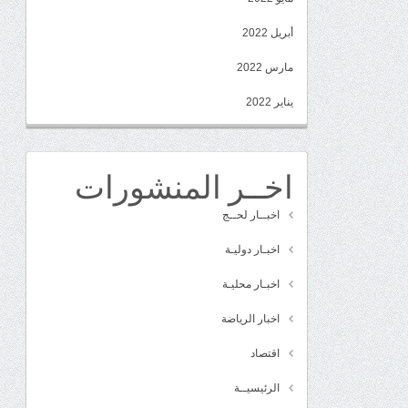
أبريل 2022
مارس 2022
يناير 2022
اخــر المنشورات
اخبــار لحــج
اخبـار دوليـة
اخبـار محليـة
اخبار الرياضة
اقتصاد
الرئيسيــة