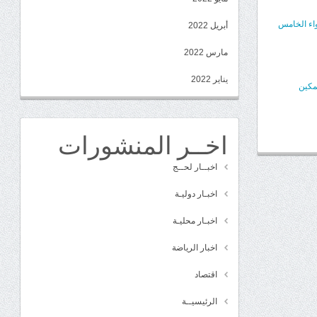
واء الخامس
أبريل 2022
مارس 2022
يناير 2022
مكين
اخــر المنشورات
اخبــار لحــج
اخبـار دوليـة
اخبـار محليـة
اخبار الرياضة
اقتصاد
الرئيسيــة