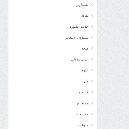
تقـــارير
ثقافة
حديث الصورة
شــؤون الانتقالي
صحة
عربي ودولي
علوم
فن
فيــديو
مجتمــع
مقــالات
منوعات