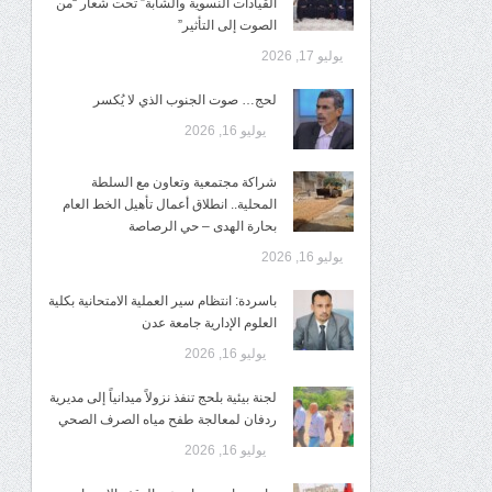
القيادات النسوية والشابة” تحت شعار “من
الصوت إلى التأثير”
يوليو 17, 2026
لحج… صوت الجنوب الذي لا يُكسر
يوليو 16, 2026
شراكة مجتمعية وتعاون مع السلطة
المحلية.. انطلاق أعمال تأهيل الخط العام
بحارة الهدى – حي الرصاصة
يوليو 16, 2026
باسردة: انتظام سير العملية الامتحانية بكلية
العلوم الإدارية جامعة عدن
يوليو 16, 2026
لجنة بيئية بلحج تنفذ نزولاً ميدانياً إلى مديرية
ردفان لمعالجة طفح مياه الصرف الصحي
يوليو 16, 2026