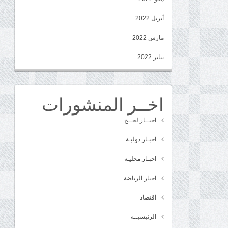
أبريل 2022
مارس 2022
يناير 2022
اخــر المنشورات
اخبــار لحــج
اخبـار دوليـة
اخبـار محليـة
اخبار الرياضة
اقتصاد
الرئيسيــة