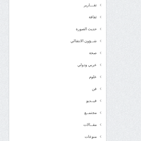
تقـــارير
ثقافة
حديث الصورة
شــؤون الانتقالي
صحة
عربي ودولي
علوم
فن
فيــديو
مجتمــع
مقــالات
منوعات