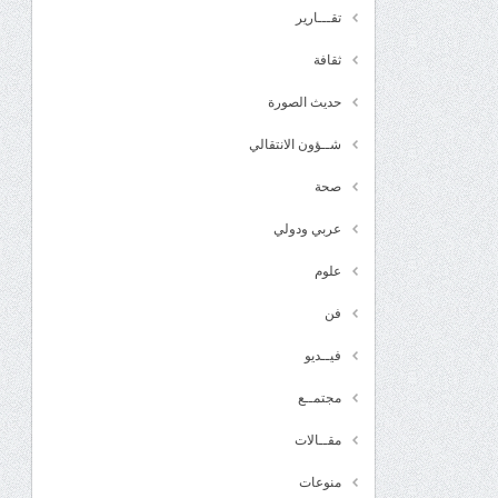
تقـــارير
ثقافة
حديث الصورة
شــؤون الانتقالي
صحة
عربي ودولي
علوم
فن
فيــديو
مجتمــع
مقــالات
منوعات