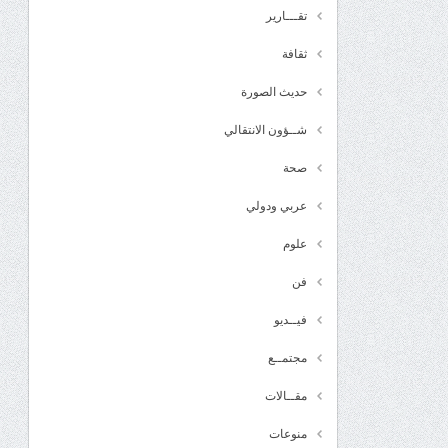
تقـــارير
ثقافة
حديث الصورة
شــؤون الانتقالي
صحة
عربي ودولي
علوم
فن
فيــديو
مجتمــع
مقــالات
منوعات