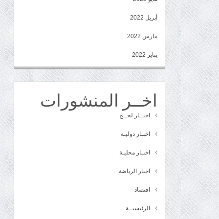
أبريل 2022
مارس 2022
يناير 2022
اخــر المنشورات
اخبــار لحــج
اخبـار دوليـة
اخبـار محليـة
اخبار الرياضة
اقتصاد
الرئيسيــة