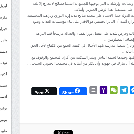
ئحه وإرشاداته التي يوجهها للجميع بلا استثناءنصائح لا تخرج إلا بلغة
أبريل 024
على مستقبل هذا الوطن الجنوبي وأبنائه…
 الدولة حمل الأستاذ علي محمد صالح مديد إرثه الثوري ونزاهته المجتمعية
مارس 24
ارة أثبت أن الثائر الحقيقي هو الأقدر على بناء مؤسسات العدالة وصون
فبراير 4
عاليةوحرص شديد على تفعيل دور القضاء والعدالة مرسخاً قيم النزاهة
ل وإنصاف المظلومين…
يناير 2024
 باز” ستظل مدرسة تلهم الأجيال في كيفية الجمع بين الكفاح لأجل الحق
أبنائه…
ديسمبر 
قتها وجهدها لخدمة الناس ونشر السكينة بين أفراد المجتمع والوقوف مع
نوفمبر 3
ه أن يبارك في جهوده وأن يكثر من أمثاله في مجتمعنا الجنوبي الحبيب …
أكتوبر 3
سبتمبر 
Print
Yahoo
WeChat
Telegram
Messenger
Wh
L
Post
Share
أغسطس
Mail
يوليو 023
يونيو 2023
مايو 2023