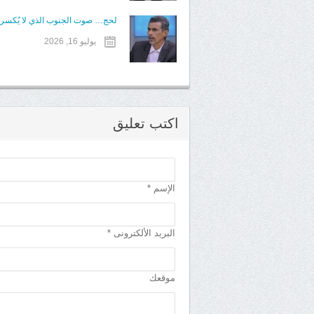
لحج… صوت الجنوب الذي لا يُكسر
يوليو 16, 2026
اكتب تعليق
الإسم *
البريد الألكترونى *
موقعك