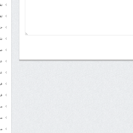
تق
ثق
حد
شـ
ص
عر
عل
فن
في
مج
مق
من