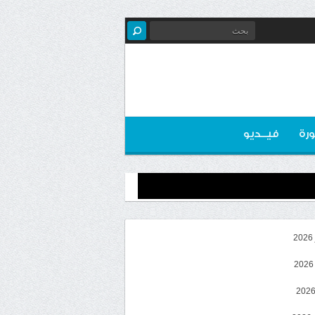
رة
فيــديو
2