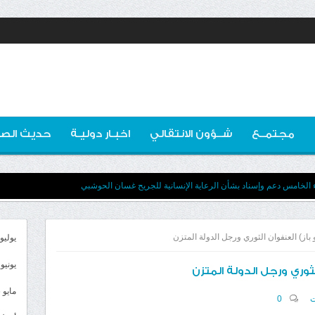
مجتمــع
شــؤون الانتقالي
اخبـار دوليـة
حديث الصو
ء الخامس دعم وإسناد بشأن الرعاية الإنسانية للجريح غسان الحوشبي
 باز) العنفوان الثوري ورجل الدولة المتزن
يوليو 026
يونيو 2026
لثوري ورجل الدولة المتزن
مايو 2026
ت
0