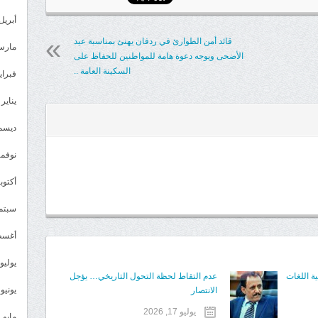
أبريل 023
قائد أمن الطوارئ في ردفان يهنئ بمناسبة عيد
مارس 23
الأضحى ويوجه دعوة هامة للمواطنين للحفاظ على
السكينة العامة ..
فبراير 3
يناير 2023
ديسمبر 
نوفمبر 2
أكتوبر 2
سبتمبر 
أغسطس
يوليو 022
ة اللغات
عدم التقاط لحظة التحول التاريخي… يؤجل
يونيو 2022
الانتصار
يوليو 17, 2026
مايو 2022