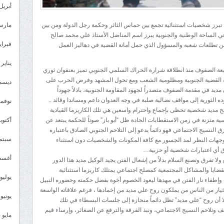
أبريل 025
تبرز شخصيات استثنائية تجمع بين حماس الثائر وحكمة رجل الدولة ومن بين
مارس 25
في الساحة الوطنية والجنوبية يبرز اسم المناضل الأستاذ علي محمد صالح
فبراير 5
يب من تطلعات شعبه والمسؤول الذي حمل أمانة القضية في دهاليز العمل
يناير 2025
يعة الصفوف منذ انطلاقة شرارة الحراك السلمي الجنوبي تميز بعنفوان ثوري
دالة القضية الجنوبية ومظلومية الشعب ومع تحول المشهد وفرض الحرب على
ديسمبر 
ديد في مقدمة الصفوف متصدراً لجهود المقاومة الجنوبية، باذلاً جهوداً
 الثورية إلى مواقف نضالية صلبة في وجه العدوان داعم ومساندا وقائد ..
نوفمبر 4
ح مديد شخصية تحظى بإجماع واحترام واسعين هي تلك الكاريزما القيادية
ية متزنة في زمن الاستقطابات الحادة ظل “أبو باز” صوتاً للحكمة يبتعد عن
أكتوبر 4
لنسيج الاجتماعي فهو دائماً يدعو إلى التلاحم الجنوبي الصادق باعتباره
سبتمبر 
جهات النظر لمد الجسور مع كافة المكونات والشخصيات دون استثناء
ق أي اعتبارات شخصية أو حزبية…
أغسطس
لا تفرق وتصنع السلام بدلاً من إشعال الفتن يجيد الوكيل مديد هذا الدور
لقضايا والمشاكل المجتمعية كمصلح اجتماعي يمتلك كاريزما استثنائية
يوليو 024
فات وإطفاء نار الفتن في مهدها ليعود الخصوم أخوة بفضل حكمته وحضوره النبيل
لاخيار من الناس من يملكون روح علي مديد من إخمادها ، فرغم علاقاته الواسعة
يونيو 2024
 أن روح “علي مديد” تظل دائماً منحازة إلى جلسات البسطاء في تلك
 وتلاحم النسيج الاجتماعي، ونبذ الفرقة والترفع عن الصغائر، وإرساء قيم
مايو 2024