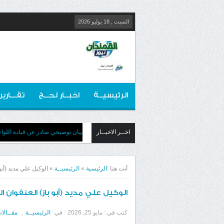
السبت , 18 يوليو 2026
الرئيسيــة
اخبــار لحــج
تقـــارير
اخــر الاخبــار
​بيان توضيحي صادر عن قيادة اللوا
أنت هنا :
الرئيسية
»
الرئيسيــة
»
الوكيل علي مديد (أبو
الوكيل علي مديد (أبو باز) العنفوان ا
كتب في :
مايو 25, 2026
في
الرئيسيــة
,
مقــالا