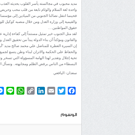
مديد محبوب في مجالسته يأسر القلوب بحديثه العذب ونصا
واحدة لغة السلام والوئام نابعة من قلب محب وحريص 
فحينما انتقل نضالنا الجنوبي من الميادين إلى مؤسسات
والقيمية إلى وزارة العدل ومن خلال منصبه كوكيل للوز
حقوق المواطنين….
لقد مثل الجنوب خير تمثيل مستنداً إلى كفاءة إدارية 
والقانون ومؤكداً أن بناء الدولة يبدأ من تحقيق العد
إن السيرة العطرة للمناضل علي محمد صالح مديد “أبو
والحفاظ على الحكمة والاتزان لبناء وطن يتسع لجميع 
تحية إجلال وتقدير لهذا الهامة المسؤولة التي تسخر و
البسطاء من الناس برفض الظلم ومجابهته.. ونسأل الل
سعدان- اليافعي
atsApp
ine
Copy
LinkedIn
Email
Twitter
Facebook
Link
الوسوم