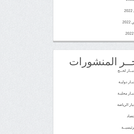
2
20
ــر المنشورات
بــار لحــج
بـار دوليـة
بـار محليـة
بار الرياضة
تصاد
رئيسيــة