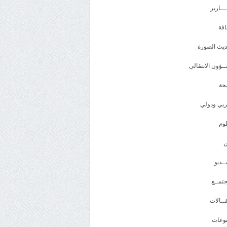
ـــارير
افة
يث الصورة
ـؤون الانتقالي
حة
بي ودولي
وم
ــديو
تمــع
ــالات
وعات