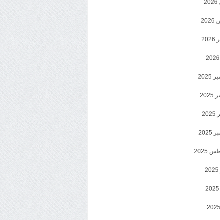
2
20
202
2025
202
202
2025
 2025
2