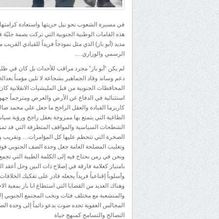
في مسيرة الشعوب نحو نيل حريتها واستعادة كرامتها 
هذه القامات الوطنية الجنوبية التي تركت بصمة جليّة 
مديد (أبو باز) الذي مثل نموذجاً فريداً للقيادي القر
الرسمي والوزاري….
لم يكن “أبو باز” مجرد مراقب للأحداث بل كان في طل
دعم وساند وقاد الجماهير بشجاعة لا تلين مؤمناً بع
المحافظات الجنوبية من قبل المليشيات الانقلابية كان م
استثنائية في الدفاع عن الأرض والعرض ومترجماً جهوده
كاريزما القيادة والعقل الراجح ما جعل علي محمد صال
الطاغية التي يتمتع بها ممزوجة بعقل راجح ورؤية سياس
الشطحات السياسية والمواقف المتطرفة التي قد تمزق ا
الصخرة التي تتحطم عليها كل المؤامرات… وتقريب و
وتغليب المصلحة العامة جعل وحدة الصف الجنوبي فو
ونحن في زمن نحتاج فيه إلى الكلمة الطيبة التي تجمع و
بامتياز كعلامة فارقة في إصلاح ذات البين وحل أعقد ا
وأسلوباً إقناعياً فريداً يجعله قادر على تفكيك الخلا
وهناك العديد من القضايا التي استطاع ابا باز بمعية ا
والمتشعبة مع مختلف فئات ونخب المجتمع الجنوبي إلا
المجالس العفوية تجده صوت يدعو دائماً إلى وحدة الصف
التصالح والتسامح كمنهج حياة