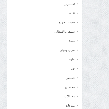
تقـــارير
ثقافة
حديث الصورة
شــؤون الانتقالي
صحة
عربي ودولي
علوم
فن
فيــديو
مجتمــع
مقــالات
منوعات