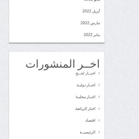
أبريل 2022
مارس 2022
يناير 2022
اخــر المنشورات
اخبــار لحــج
اخبـار دوليـة
اخبـار محليـة
اخبار الرياضة
اقتصاد
الرئيسيــة