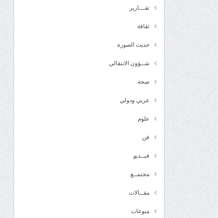
تقـــارير
ثقافة
حديث الصورة
شــؤون الانتقالي
صحة
عربي ودولي
علوم
فن
فيــديو
مجتمــع
مقــالات
منوعات