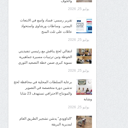
والجوف
يوليو 25, 2026
تقرير رسمي: فساد واسع في الابتعاث
اليمني.. وساطات ورشاوى واستحواذ
عائلات على ثلث المنح
يوليو 25, 2026
انتقالي لحج يناقش مع رئيسي تنفيذيتي
الحوطة وتبن ترتيبات مسيرة جماهيرية
نسوية كبرى ضمن خطة التصعيد الثوري
يوليو 25, 2026
برعاية السلطات المحلية في محافظة لحج
تدشين دورة متخصصة في التصوير
والمونتاج الاحترافي تستهدف 23 شابا
وشابة
يوليو 25, 2026
“الداؤودي” يدشن تشجير الطريق العام
لمديرية البريقة