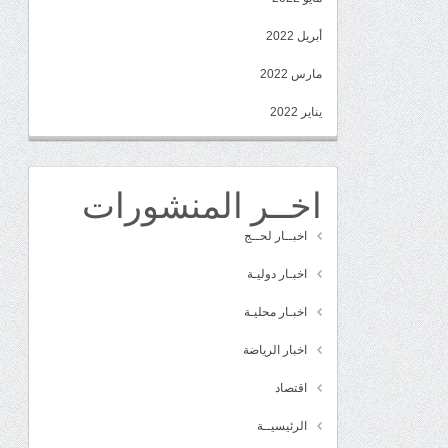
أبريل 2022
مارس 2022
يناير 2022
اخــر المنشورات
اخبــار لحــج
اخبـار دوليـة
اخبـار محليـة
اخبار الرياضة
اقتصاد
الرئيسيــة