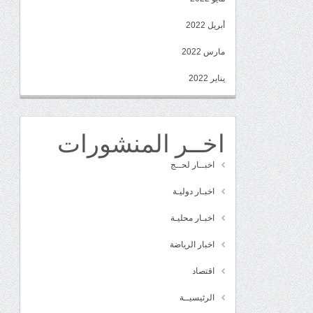
أبريل 2022
مارس 2022
يناير 2022
اخــر المنشورات
اخبــار لحــج
اخبـار دوليـة
اخبـار محليـة
اخبار الرياضة
اقتصاد
الرئيسيــة