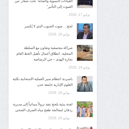
القيادات النسوية والشابة” تحت شعار “من
الصوت إلى التأثير”
يوليو 17, 2026
لحج… صوت الجنوب الذي لا يُكسر
يوليو 16, 2026
شراكة مجتمعية وتعاون مع السلطة
المحلية.. انطلاق أعمال تأهيل الخط العام
بحارة الهدى – حي الرصاصة
يوليو 16, 2026
باسردة: انتظام سير العملية الامتحانية بكلية
العلوم الإدارية جامعة عدن
يوليو 16, 2026
لجنة بيئية بلحج تنفذ نزولاً ميدانياً إلى مديرية
ردفان لمعالجة طفح مياه الصرف الصحي
يوليو 16, 2026