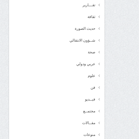
تقـــارير
ثقافة
حديث الصورة
شــؤون الانتقالي
صحة
عربي ودولي
علوم
فن
فيــديو
مجتمــع
مقــالات
منوعات