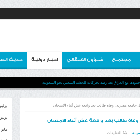
مجتمــع
شــؤون الانتقالي
اخبـار دوليـة
حديث الصو
ى حدودها مع العراق بعد رصد تحركات للحشد الشعبي نحو السعودية
ل جامعة مصرية.. وفاة طالب بعد واقعة غش أثناء الامتحان
يوليو 026
يونيو 2026
وفاة طالب بعد واقعة غش أثناء الامتحان
مايو 2026
على
سيــة
التعليقات