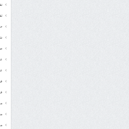
تق
ثق
حد
شـ
ص
عر
عل
فن
في
مج
مق
من