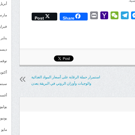
سية.
أبريل 025
Print
Yahoo
WeChat
Telegram
Messenger
Wh
L
مارس 25
Post
Share
Mail
فبراير 5
يناير 2025
ديسمبر 
نوفمبر 4
أكتوبر 4
استمرار حملة الرقابة على أسعار المواد الغذائية
والوجبات وأوزان الروتي في البريقة بعدن
سبتمبر 
أغسطس
يوليو 024
يونيو 2024
مايو 2024