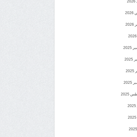
2
20
202
2025
202
202
2025
 2025
2