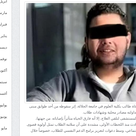
حادثة
أبريل 026
مأساوية
مارس 26
داخل
جامعة
فبراير 6
مصرية..
يناير 2026
وفاة
طالب
ديسمبر 
بعد
نوفمبر 5
واقعة
غش
أكتوبر 5
أثناء
سبتمبر 
الامتحان
مغلقة
أغسطس
يوليو 025
 طالب بكلية العلوم في جامعة الجلالة، إثر سقوطه من أحد طوابق مبنى
تداولته مصادر محلية وشهادات طلاب.
يونيو 2025
فى لتلقي العلاج، إلا أنه فارق الحياة متأثراً بإصاباته. من جهتها،
حادث منذ اللحظات الأولى، مشددة على أن سلامة الطلاب تمثل أولوية قصوى.
مايو 2025
لاجتماعي، وسط دعوات لتعزيز برامج الدعم النفسي للطلاب، خصوصاً خلال