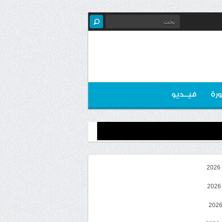
رة
فيــديو
2