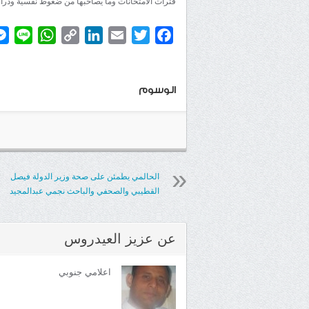
فترات الامتحانات وما يصاحبها من ضغوط نفسية ودرا
atsApp
ine
Copy
LinkedIn
Email
Twitter
Facebook
Link
الوسوم
الحالمي يطمئن على صحة وزير الدولة فيصل
القطيبي والصحفي والباحث نجمي عبدالمجيد
عن
عزيز العيدروس
اعلامي جنوبي