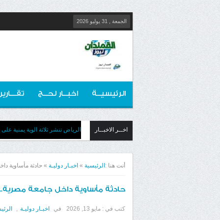
الجمعة , 31 يوليو 2026
الرئيسيــة
اخبــار لحــج
تقـــارير
اخــر الاخبــار
الرياض تنشر ثلاثة الوية يمنية عل
أنت هنا :
الرئيسية
»
اخبـار دوليـة
»
حادثة مأساوية داخ
حادثة مأساوية داخل جامعة مصرية.. 
كتب في :
مايو 13, 2026
في
اخبـار دوليـة
,
الرئي