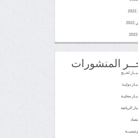
2
20
ــر المنشورات
بــار لحــج
بـار دوليـة
بـار محليـة
بار الرياضة
تصاد
رئيسيــة