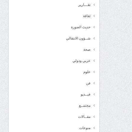
تقـــارير
ثقافة
حديث الصورة
شــؤون الانتقالي
صحة
عربي ودولي
علوم
فن
فيــديو
مجتمــع
مقــالات
منوعات