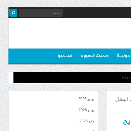
 دوليـة
حديث الصورة
فيــديو
 حضرموت
 البطل
يوليو 2026
يونيو 2026
يح
مايو 2026