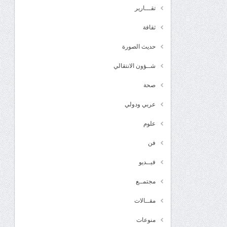
تقـــارير
ثقافة
حديث الصورة
شــؤون الانتقالي
صحة
عربي ودولي
علوم
فن
فيــديو
مجتمــع
مقــالات
منوعات