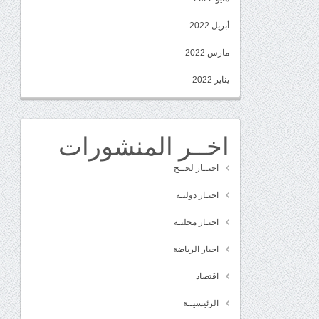
أبريل 2022
مارس 2022
يناير 2022
اخــر المنشورات
اخبــار لحــج
اخبـار دوليـة
اخبـار محليـة
اخبار الرياضة
اقتصاد
الرئيسيــة