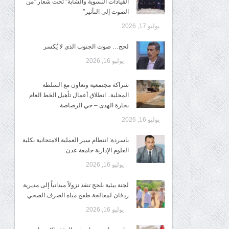
القيادات النسوية والشابة” تحت شعار “من
الصوت إلى التأثير”
يوليو 17, 2026
لحج… صوت الجنوب الذي لا يُكسر
يوليو 16, 2026
شراكة مجتمعية وتعاون مع السلطة
المحلية.. انطلاق أعمال تأهيل الخط العام
بحارة الهدى – حي الرصاصة
يوليو 16, 2026
باسردة: انتظام سير العملية الامتحانية بكلية
العلوم الإدارية جامعة عدن
يوليو 16, 2026
لجنة بيئية بلحج تنفذ نزولاً ميدانياً إلى مديرية
ردفان لمعالجة طفح مياه الصرف الصحي
يوليو 16, 2026