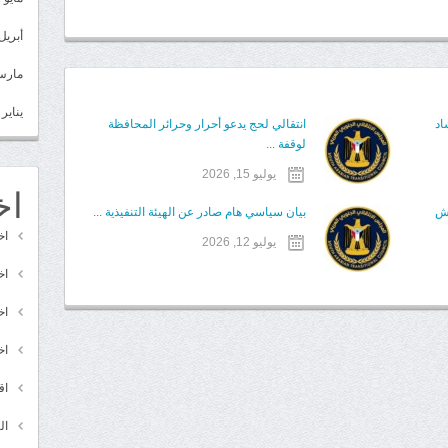
أبريل 022
مارس 22
يناير 2022
اد
انتقالي لحج يدعو أحرار وحرائر المحافظة
لوقفة ...
يوليو 15, 2026
اخ
قش
بيان سياسي هام صادر عن الهيئة التنفيذية ...
اخ
يوليو 12, 2026
اخ
اخ
اخ
اق
ال