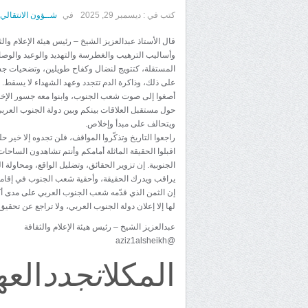
كتب في :
ديسمبر 29, 2025
في
شــؤون الانتقالي
قال الأستاذ عبدالعزيز الشيخ – رئيس هيئة الإعلام والث
وأساليب الترهيب والغطرسة والتهديد والوعيد والوصا
على ذلك، وذاكرة الدم تتجدد وعهد الشهداء لا يسقط.
أصغوا إلى صوت شعب الجنوب، وابنوا معه جسور الإخاء وا
حول مستقبل العلاقات بينكم وبين دولة الجنوب العربي
ويتحالف على مبدأ وإخلاص.
راجعوا التاريخ وتذكّروا المواقف، فلن تجدوه إلا خير
اقبلوا الحقيقة الماثلة أمامكم وأنتم تشاهدون الساحا
الجنوبية. إن تزوير الحقائق، وتضليل الواقع، ومحاول
يراقب ويدرك الحقيقة، وأحقية شعب الجنوب في إقامة
إن الثمن الذي قدّمه شعب الجنوب العربي على مدى أكثر م
لها إلا إعلان دولة الجنوب العربي، ولا تراجع عن تحقي
عبدالعزيز الشيخ – رئيس هيئة الإعلام والثقافة
@aziz1alsheikh
المكلا
الع
تجدد