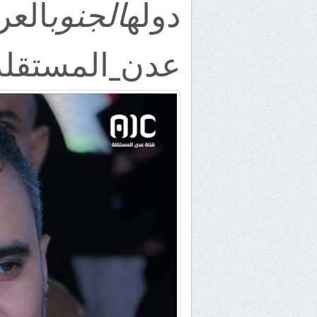
دوله
العر
الجنوب
عدن_المستقلة #C