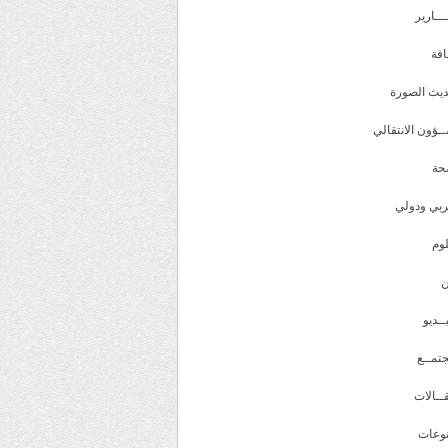
ـــارير
افة
يث الصورة
ـؤون الانتقالي
حة
بي ودولي
وم
ــديو
تمــع
ــالات
وعات