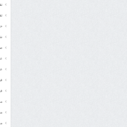
تق
ثق
حد
شـ
ص
عر
عل
فن
في
مج
مق
من