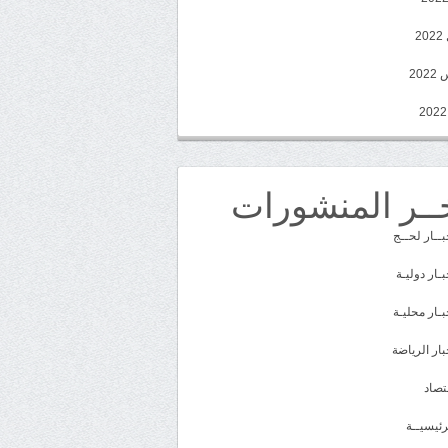
2
20
ــر المنشورات
بــار لحــج
بـار دوليـة
بـار محليـة
بار الرياضة
تصاد
رئيسيــة