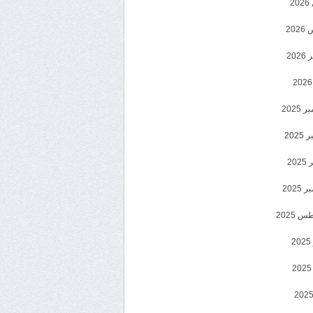
2
20
202
2025
202
202
2025
 2025
2