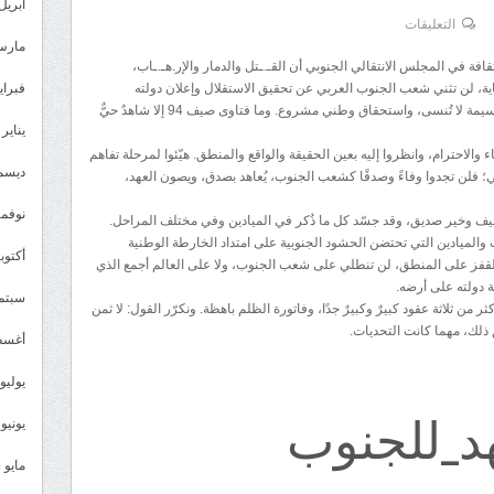
أبريل 026
على
التعليقات
مارس 26
#الشيخ
قافة في المجلس الانتقالي الجنوبي أن القـ.ـتل والدمار والإر.هـ.ـاب،
:فتاوى
ية، لن تثني شعب الجنوب العربي عن تحقيق الاستقلال وإعلان دولته
فبراير 6
القتل
المستقلة، كتتويج لنضال وكفاح طويلين، وتضحيات جسيمة لا تُنسى، واستحقاق وطني مشروع. وما فتاوى صيف 94 إلا شاهدٌ حيٌّ
يناير 2026
والإرهاب
لاحترام، وانظروا إليه بعين الحقيقة والواقع والمنطق. هيّئوا لمرحلة تفاهم
لن
ديسمبر 
؛ فلن تجدوا وفاءً وصدقًا كشعب الجنوب، يُعاهد بصدق، ويصون العهد،
تثني
نوفمبر 5
شعب
 حليف وخير صديق، وقد جسّد كل ما ذُكر في الميادين وفي مختلف المراحل.
ت والميادين التي تحتضن الحشود الجنوبية على امتداد الخارطة الوطنية
الجنوب
أكتوبر 5
ة القفز على المنطق، لن تنطلي على شعب الجنوب، ولا على العالم أجمع الذي
عن
 دولته على أرضه.
سبتمبر 
الاستقلال
ن ثلاثة عقود كبيرٌ وكبيرٌ جدًا، وفاتورة الظلم باهظة. ونكرّر القول: لا ثمن
ولا
ق ذلك، مهما كانت التحديات.
أغسطس
ثمن
للتضحيات
يوليو 025
هد_للجنوب
إلا
يونيو 2025
إعلان
دولة
مايو 2025
الجنوب