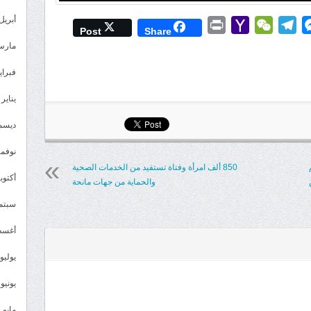
أبريل 023
Print
Yahoo
WeChat
Telegram
Messenger
Wh
L
Post
Share
Mail
مارس 23
فبراير 3
يناير 2023
ديسمبر 
نوفمبر 2
850 ألف امرأة وفتاة تستفيد من الخدمات الصحية
أكتوبر 2
والحماية من جهات مانحة
سبتمبر 
أغسطس
يوليو 022
يونيو 2022
مايو 2022