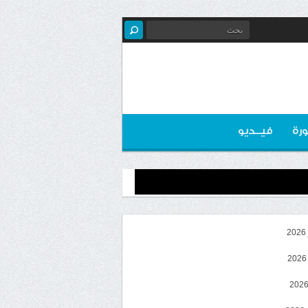
رة
فيــديو
2