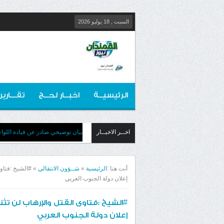
السبت , 18 يوليو 2026
الرئيسيــة
اخبــار لحــج
تقـــارير
اخــر الاخبــار
​بيان توضيحي صادر عن قيادة اللوا
أنت هنا :
الرئيسية
»
شــؤون الانتقالي
»
#الشيخ :فتاو
إعلان دولة الجنوب العربي
#الشيخ :فتاوى القتل والإرهاب لن تث
إعلان دولة الجنوب العربي