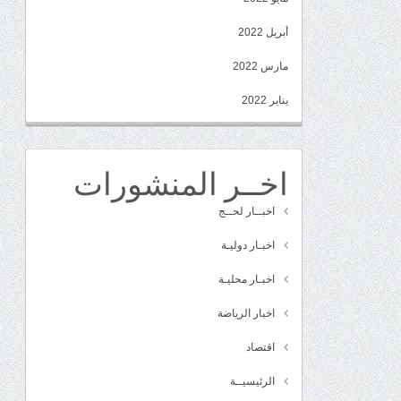
أبريل 2022
مارس 2022
يناير 2022
اخــر المنشورات
اخبــار لحــج
اخبـار دوليـة
اخبـار محليـة
اخبار الرياضة
اقتصاد
الرئيسيــة