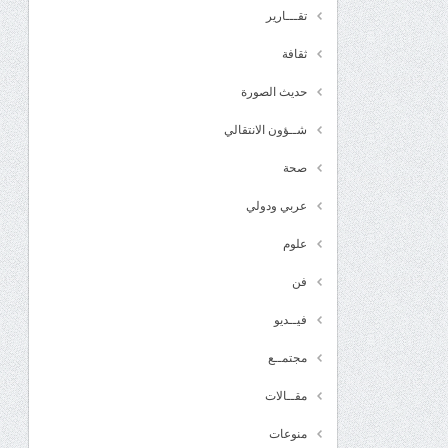
تقـــارير
ثقافة
حديث الصورة
شــؤون الانتقالي
صحة
عربي ودولي
علوم
فن
فيــديو
مجتمــع
مقــالات
منوعات