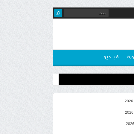
رة
فيــديو
2