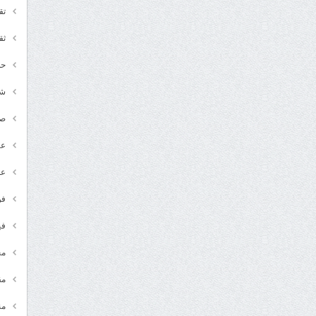
تق
ثق
حد
شـ
ص
عر
عل
فن
في
مج
مق
من