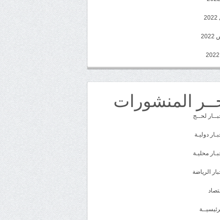
2
20
ــر المنشورات
بــار لحــج
بـار دوليـة
بـار محليـة
بار الرياضة
تصاد
رئيسيــة