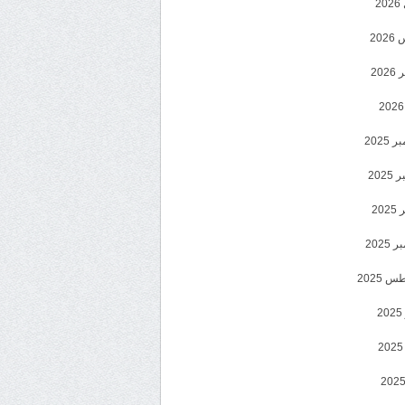
2
20
202
2025
202
202
2025
 2025
2