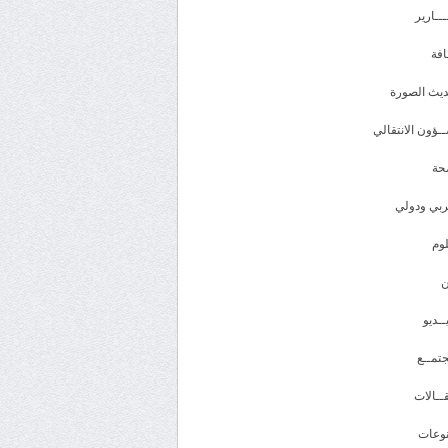
ـــارير
افة
يث الصورة
ـؤون الانتقالي
حة
بي ودولي
وم
ــديو
تمــع
ــالات
وعات