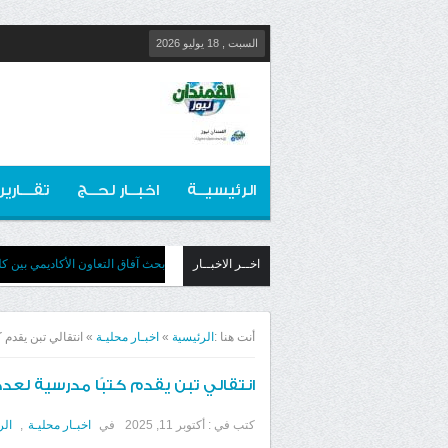
السبت , 18 يوليو 2026
الرئيسيــة
اخبــار لحــج
تقـــارير
اخــر الاخبــار
بحث آفاق التعاون الأكاديمي بين كل
أنت هنا :
الرئيسية
»
اخبـار محليـة
»
انتقالي تبن يقدم 
انتقالي تبن يقدم كتبًا مدرسية لعد
كتب في :
أكتوبر 11, 2025
في
اخبـار محليـة
,
الر