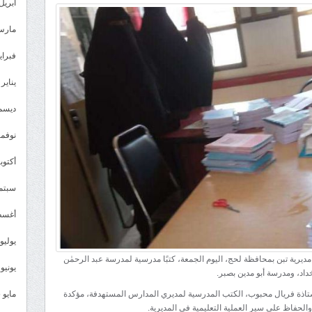
انتقالي
أبريل 026
تبن
مارس 26
يقدم
كتبًا
فبراير 6
مدرسية
يناير 2026
لعدد
من
ديسمبر 
مدارس
نوفمبر 5
المديرية
مغلقة
أكتوبر 5
سبتمبر 
أغسطس
يوليو 025
ديرية تبن بمحافظة لحج، اليوم الجمعة، كتبًا مدرسية لمدرسة عبد الرحمٰن
يونيو 2025
داد، ومدرسة أبو مدين بصبر.
أستاذة فريال محبوب، الكتب المدرسية لمديري المدارس المستهدفة، مؤكدة
مايو 2025
الحفاظ على سير العملية التعليمية في المديرية.