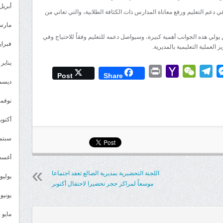
أبريل 025
دعم التعليم ورفع معاناة المدارس ذات الكثافة الطلابية، والتي تعاني من
مارس 25
يولي هذه الجوانب أهمية كبيرة، وسيواصل دعمه للتعليم وفقاً للاحتياج وفي
فبراير 5
العملية التعليمية بالمديرية.
يناير 2025
Print
Yahoo
WeChat
Telegram
Messenger
Wh
L
Post
Share
ديسمبر 
Mail
نوفمبر 4
أكتوبر 4
سبتمبر 
أغسطس
اللجنة التحضيرية بمديرية الضالع تعقد اجتماعا
يوليو 024
موسعاً لمراكز حجر تحضيرا لاحتفال أكتوبر
يونيو 2024
مايو 2024