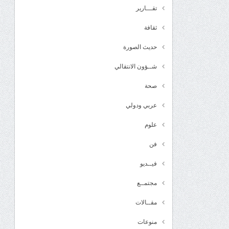
تقـــارير
ثقافة
حديث الصورة
شــؤون الانتقالي
صحة
عربي ودولي
علوم
فن
فيــديو
مجتمــع
مقــالات
منوعات