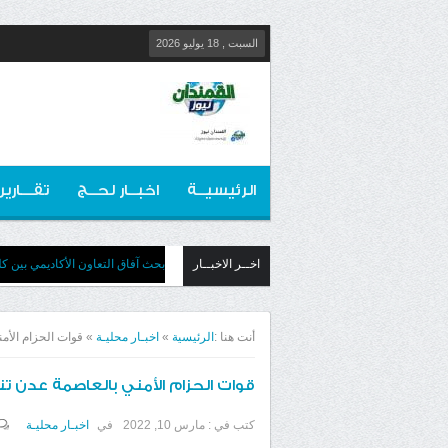
السبت , 18 يوليو 2026
الرئيسيــة
اخبــار لحــج
تقـــارير
اخــر الاخبــار
بحث آفاق التعاون الأكاديمي بين كل
أنت هنا :
الرئيسية
»
اخبـار محليـة
»
قوات الحزام الأ
قوات الحزام الأمني بالعاصمة عدن 
كتب في :
مارس 10, 2022
في
اخبـار محليـة