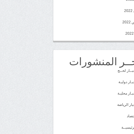
2
20
ــر المنشورات
بــار لحــج
بـار دوليـة
بـار محليـة
بار الرياضة
تصاد
رئيسيــة