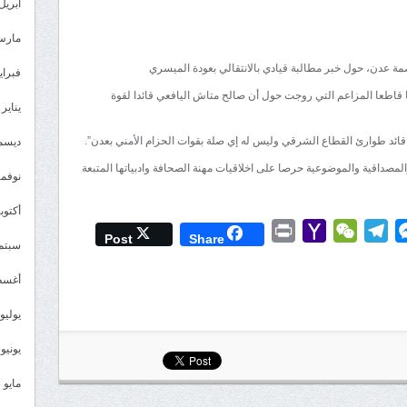
قوات
أبريل 026
الحزام
مارس 26
الأمني
مة عدن، حول خبر مطالبة قيادي بالانتقالي بعودة الميسري
بالعاصمة
فبراير 6
عدن
ا قاطعا المزاعم التي روجت حول أن صالح متاش اليافعي قائدا لقوة
يناير 2026
تنفي
تصريح
قائد طوارئ القطاع الشرقي وليس له إي صلة بقوات الحزام الأمني بعدن”.
ديسمبر 
باسم
لمصداقية والموضوعية حرصا على اخلاقيات مهنة الصحافة وادبياتها المتبعة
نوفمبر 5
قيادي
في
أكتوبر 5
قطاعها
Print
Yahoo
WeChat
Telegram
Messenger
Wh
L
Post
Share
سبتمبر 
الشرقي
Mail
مغلقة
أغسطس
يوليو 025
يونيو 2025
مايو 2025