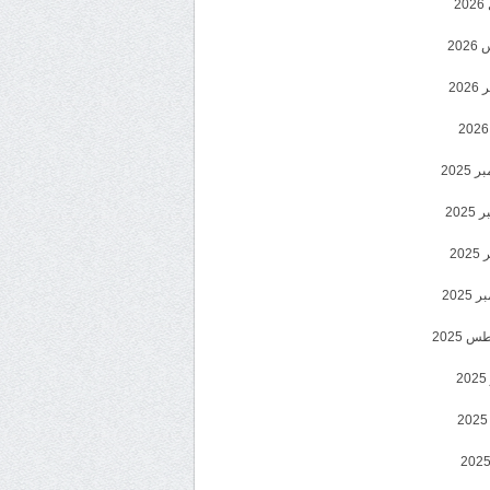
2
20
202
2025
202
202
2025
 2025
2