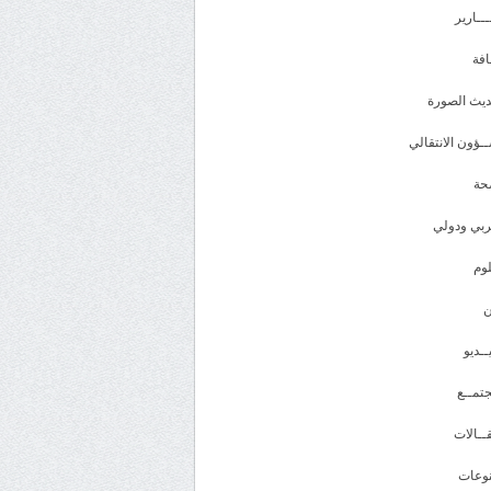
ـــارير
افة
يث الصورة
ـؤون الانتقالي
حة
بي ودولي
وم
ــديو
تمــع
ــالات
وعات