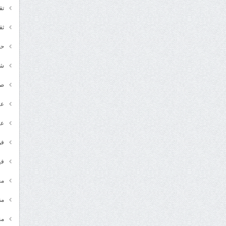
تق
ثق
حد
شـ
ص
عر
عل
فن
في
مج
مق
من