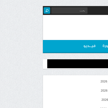
رة
فيــديو
2