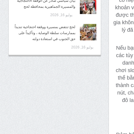
بيان سياسي صادر عن الوقفة الاحتجاجية
khoản v
والمسيرة الجماهيرية بمحافظة لحج
được th
يوليو 16, 2026
gia khôn
لحج تنتفض بمسيرة ووقفة احتجاجية تنديداً
lý đã
بممارسات سلطة الوصاية ، وتأكيداً على
حق الجنوب في استعادة دولته
Nếu bạn
يوليو 16, 2026
các tùy
danh
chơi sl
thể bằ
thành c
nút, ch
đô la