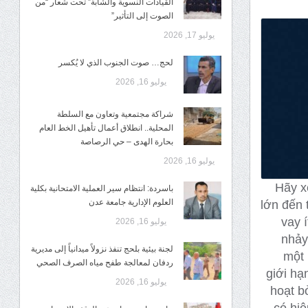
القيادات النسوية والشابة” تحت شعار “من
الصوت إلى التأثير”
يوليو 17, 2026
لحج… صوت الجنوب الذي لا يُكسر
يوليو 16, 2026
شراكة مجتمعية وتعاون مع السلطة
المحلية.. انطلاق أعمال تأهيل الخط العام
بحارة الهدى – حي الرصاصة
يوليو 16, 2026
Hãy x
باسردة: انتظام سير العملية الامتحانية بكلية
العلوم الإدارية جامعة عدن
lớn đến 
vay 
يوليو 16, 2026
nhảy
لجنة بيئية بلحج تنفذ نزولاً ميدانياً إلى مديرية
một 
ردفان لمعالجة طفح مياه الصرف الصحي
giới hạ
يوليو 16, 2026
hoạt b
có hiệ