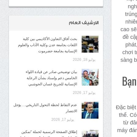
ngh
trún
nhiê
الارشيف العام
cao sẽ
đề cậ
بحث آفاق التعاون الأكاديمي بين كلية
phát
اللغات بجامعة عدن وكلية الآداب والعلوم
الإنسانية بجامعة حضرموت
chơi t
sàng b
يوليو 18, 2026
​بيان توضيحي صادر عن قيادة اللواء
Bạn
الخامس دعم وإسناد بشأن الرعاية
الإنسانية للجريح غسان الحوشبي
يوليو 17, 2026
عدم التقاط لحظة التحول التاريخي… يؤجل
Đặc biệt
الانتصار
thể. Có
يوليو 17, 2026
từ đâ
máy đán
إطلاق الصفحة الرسمية لحملة “تمكين