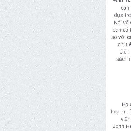
Đảm bảo
cận 
dựa trê
Nói về 
bạn có 
so với c
chi t
biến
sách m
Họ 
hoạch củ
viên
John He