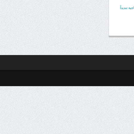
 تنديداً