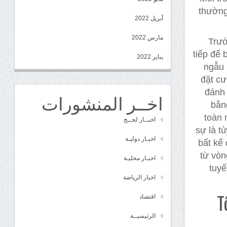
thường
أبريل 2022
مارس 2022
Trướ
tiếp để 
يناير 2022
ngẫu 
đặt cư
đánh 
اخــر المنشورات
bằn
toàn 
اخبــار لحــج
sự là t
اخبـار دوليـة
bất kể
từ vòn
اخبـار محليـة
tuyế
اخبار الرياضة
T
اقتصاد
الرئيسيــة