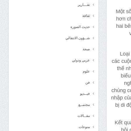
تقـــارير
Một số
ثقافة
hơn c
hai bê
حديث الصورة
شــؤون الانتقالي
صحة
Loại
các cuộ
عربي ودولي
thể n
علوم
biểu
ng
فن
chúng có
فيــديو
nhập của
bị di 
مجتمــع
مقــالات
Kết qu
منوعات
hội