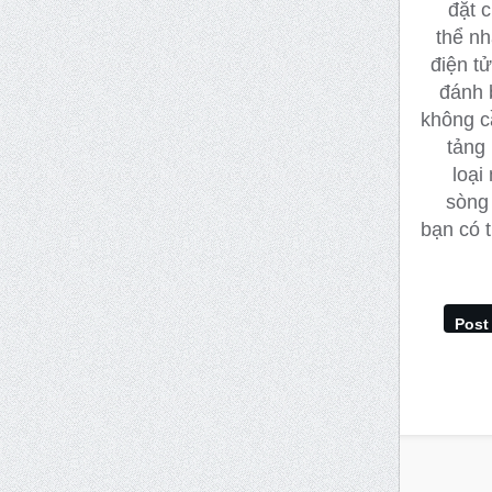
đặt c
thể nh
điện t
đánh b
không c
tảng
loại
sòng 
bạn có 
Post