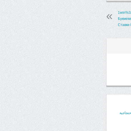
1win%3
Букмек
Ставки 
حتجاجية