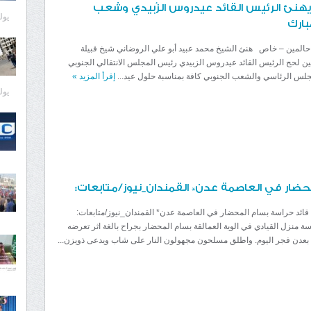
يهنئ الرئيس القائد عيدروس الزُبيدي وشعب
يوليو 0
بارك
| حالمين – خاص هنئ الشيخ محمد عبيد أبو علي الروضاني شيخ قبيلة
ن لحج الرئيس القائد عيدروس الزبيدي رئيس المجلس الانتقالي الجنوبي
لس الرئاسي والشعب الجنوبي كافة بمناسبة حلول عيد...
إقرأ المزيد
»
يوليو 0
محضار في العاصمة عدن* القمندان_نيوز/متابعات:
 قائد حراسة بسام المحضار في العاصمة عدن* القمندان_نيوز/متابعات:
ة منزل القيادي في الوية العمالقة بسام المحضار بجراح بالغة اثر تعرضه
 بعدن فجر اليوم. واطلق مسلحون مجهولون النار على شاب ويدعى ذويزن...