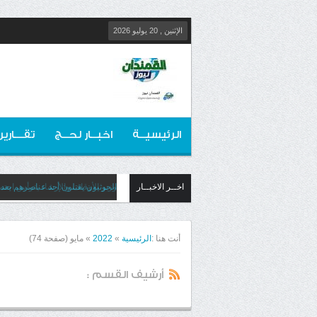
الإثنين , 20 يوليو 2026
الرئيسيــة
اخبــار لحــج
تقـــارير
اخــر الاخبــار
الحوثيون يقتلون أحد عناصرهم بعد
وزير الأوقاف والإرشاد يترأس اجتما
أنت هنا :
الرئيسية
»
2022
»
مايو
(صفحة 74)
أرشيف القسم :