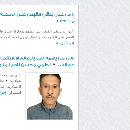
*أمن عدن يلقي القبض على المتهم بم
متابعات
*أمن عدن يلقي القبض على المتهم بمحاولة اغتيال قا
القبض على المتهم بمحاولة قتل ذويزن محمد أحمد قائ
إقرأ المزيد
»
*إلى من يهمه الامر بالضالع الاستق
عواقب*
نظمي محسن ناصر 1 مايو 2022 خاص /القمندان_نيوز
*إلى من يهمه ا
عواقب*
العسكرية بالض
استمرار...
إقرأ