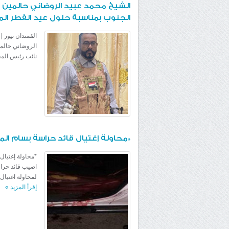
الشيخ محمد عبيد الروضاني حالمين 
الجنوب بمناسبة حلول عيد الفطر الم
القمندان نيوز 
الروضاني حالمي
نائب رئيس المج
*محاولة إغتيال قائد حراسة بسام ال
*محاولة إغتيال
اصيب قائد حراس
لمحاولة اغتيال
إقرأ المزيد
»