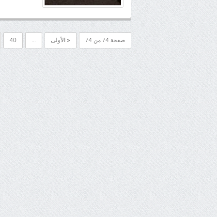
صفحة 74 من 74
« الأولى
...
40