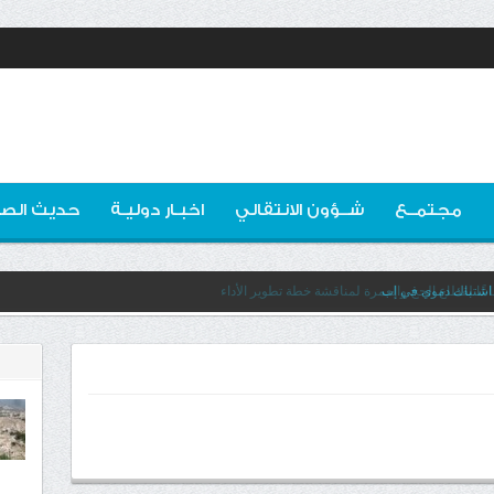
مجتمــع
شــؤون الانتقالي
اخبـار دوليـة
حديث الصو
 اشتباك دموي في إب
عًا لقطاع الحج والعمرة لمناقشة خطة تطوير الأداء