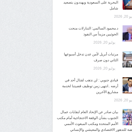
البحرية على السعودية ويهددون بتصعيد
شامل
2, 2026
د.محمود السالمي: التنازلات منحت
الحوثيين مزيداً من النفوذ
يوليو 20, 2026
مرتبات أبريل لأمن عدن تدخل أسبوعها
الثاني دون صرف
يوليو 20, 2026
قيادي جنوبي : لن نذهب لقتال أحد في
أرضه ..انتهى زمن توظيف قضيتنا لخدمة
مشاريع الآخرين
2, 2026
بيان صادر عن الإتحاد العام لنقابات عمال
الجنوب بشأن الوقفة الاحتجاجية أمام مكتب
الأمم المتحدة ومكتب المبعوث الأممي
ضة للتدهور الاقتصادي والمعيشي والإنساني