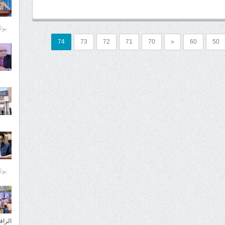
يوليو 0
74
73
72
71
70
«
60
50
يوليو 0
الراف