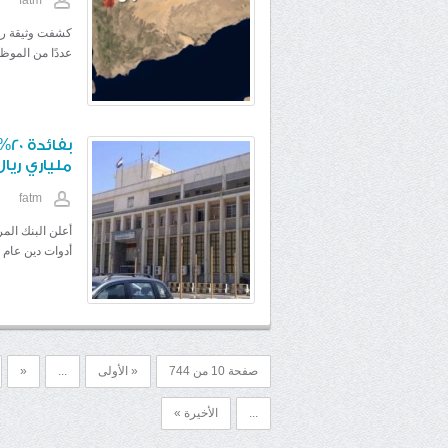
fatm
كشفت وثيقة رسم
عددًا من الموظف
بف
ملياري ريال
fatm
أعلن البنك الم
أدوات دين عام م
صفحة 10 من 744
« الأولى
...
«
...
الأخيرة »