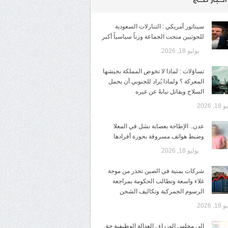
سيناتور أمريكي : التنازلات السعودية
للحوثيين منحت الجماعة وزناً سياسياً أكبر
يوليو 18, 2026
تساؤلات : لماذا لا تخوض المملكة بجيشها
المعركة ؟ ولماذا يُراد للجنوبي أن يحمل
السلاح ويقاتل نيابةً عن غيره
1, 2026
عدن.. الإطاحة بعصابة نشل في المعلا
وضبط هواتف مسروقة بحوزة أفرادها
يوليو 18, 2026
شركات يمنية في الصين تحذر من موجة
غلاء واسعة وتطالب الحكومة بمراجعة
الرسوم الجمركية وتكاليف الشحن
1, 2026
إلى مجلس الوزراء.. العدالة الوظيفية حق