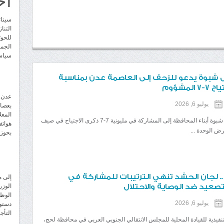
سينات
التنا
للحو
الجما
سياسي
 شبوة يدعو للزحف إلى العاصمة عدن بمناسبة
المشؤوم
عدن..
يوليو 6, 2026
بعصا
المعل
دعا حلف قبائل شبوة أبناء المحافظة إلى المشاركة في مليونية 7-7 ذكرى الاجتياح في صيف
هوات
بحوزة
.. لجان الحشد تنهي الترتيبات للمشاركة في
إلى 
تصعيد ضد الوصاية والاحتلال
الوزرا
الوظي
يوليو 6, 2026
دستور
التأج
تنفيذية للقيادة المحلية للمجلس الانتقالي الجنوبي العربي في محافظة لحج،