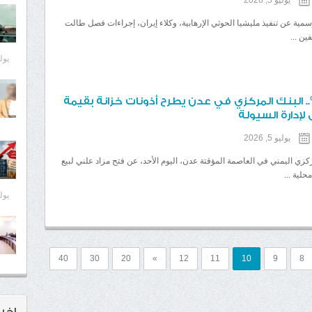
يوليو 5, 2026
ية عن تنفيذ مليشيا الحوثي الإرهابية، وكلاء إيران، إجراءات فصل طالت
ين ...
يوليو 8
ائدة 20%.. البنك المركزي في عدن يطرح أذونات خزانة بقيمة
 لإدارة السيولة
يوليو 5, 2026
ركزي اليمني في العاصمة المؤقتة عدن، اليوم الأحد، عن فتح مزاد علني لبيع
حلية ...
يوليو 8
40
30
20
»
12
11
10
9
8
اخر 