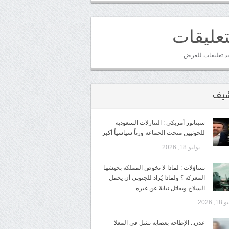
تعليقات
جد تعليقات للعرض.
رشيف
سيناتور أمريكي : التنازلات السعودية
للحوثيين منحت الجماعة وزناً سياسياً أكبر
يوليو 18, 2026
تساؤلات : لماذا لا تخوض المملكة بجيشها
المعركة ؟ ولماذا يُراد للجنوبي أن يحمل
السلاح ويقاتل نيابةً عن غيره
1, 2026
عدن.. الإطاحة بعصابة نشل في المعلا