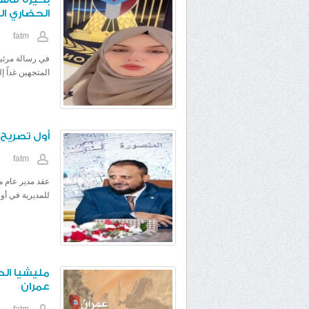
الحضاري ال
fatm
في رسالة مرئية 
المتجهين غداً إل
أول تصريح 
fatm
عقد مدير عام م
للمديرية في أول
عمران