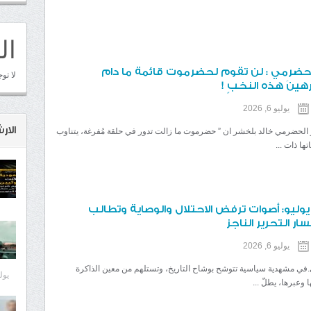
ال
حضرمي : لن تقوم لحضرموت قائمة ما دام
لا تو
ينَ هذه النخبٍ !
يوليو 6, 2026
الا
الحضرمي خالد بلخشر ان ” حضرموت ما زالت تدور في حلقة مُفرغة، يتناوب
ها ذات ...
ليونية 7 يوليو: أصوات ترفض الاحتلال والوصاية وتطالب
ر التحرير الناجز
يوليو 6, 2026
ني.في مشهدية سياسية تتوشح بوشاح التاريخ، وتستلهم من معين الذاكرة
يوليو 8
وعبرها، يطلّ ...