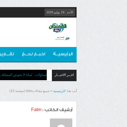
الأحد , 19 يوليو 2026
الرئيسيــة
اخبــار لحــج
تقـــارير
اخــر الاخبــار
تساؤلات : لماذا لا تخوض المملكة بج
أنت هنا :
الرئيسية
»
جميع مقالاتfatm
(صفحة 10)
Fatm
أرشيف الكاتب :