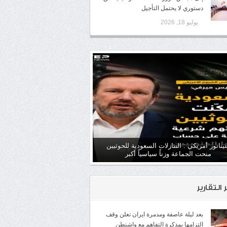
دستوري لا يحتمل التأجيل
يوليو 18, 2026
ناتور أمريكي : التنازلات السعودية للحوثيين
منحت الجماعة وزناً سياسياً أكبر
ر التقارير
بعد ليلة عاصفة ومدمرة ايران تعلن وقف
التزامها بمذكرة التفاهم مع واشنطن