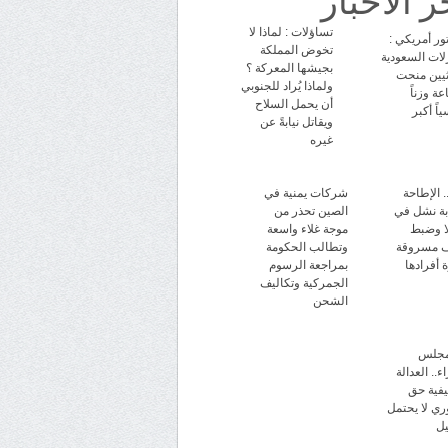
تساؤلات : لماذا لا
ور أمريكي :
تخوض المملكة
زلات السعودية
بجيشها المعركة ؟
ثيين منحت
ولماذا يُراد للجنوبي
عة وزناً
أن يحمل السلاح
اً أكبر
ويقاتل نيابةً عن
غيره
 الإطاحة
شركات يمنية في
بة نشل في
الصين تحذر من
ا وضبط
موجة غلاء واسعة
ف مسروقة
وتطالب الحكومة
 أفرادها
بمراجعة الرسوم
الجمركية وتكاليف
الشحن
مجلس
ء.. العدالة
فية حق
ي لا يحتمل
يل