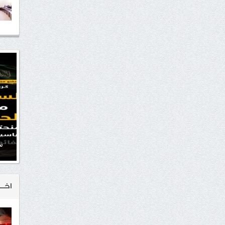
سي
اخــ