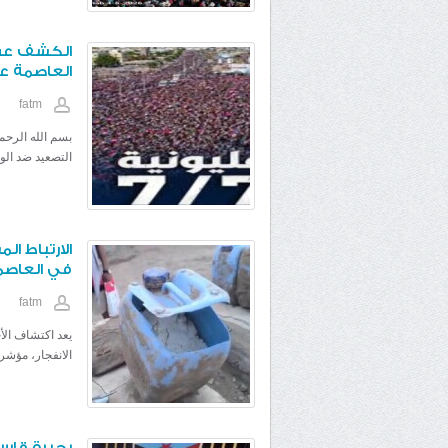
الكشف عن 
العاصمة ع
fatm
بسم الله الرحم
التصعيد ضد الوص
الارتباط ال
في العاصم
fatm
يعد اكتشاف الأ
الانفجار، مؤشراً
بحيرة قاسم