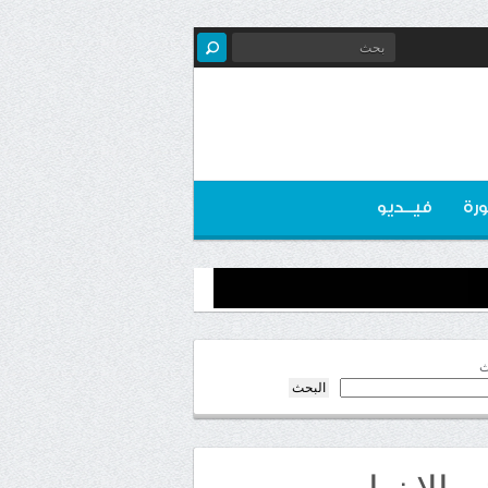
رة
فيــديو
ث
البحث
ر الاخبار