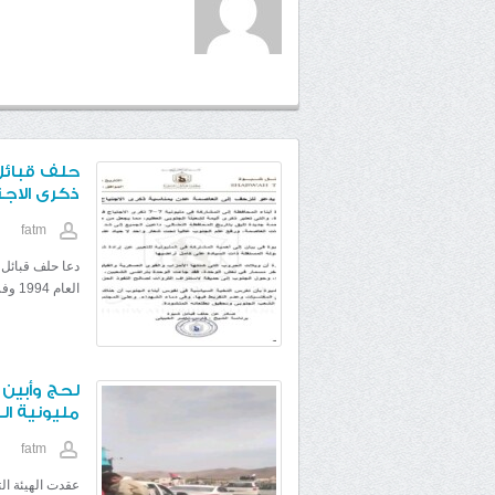
حلف قبائل
ذكرى الاجتياح 7-7 
fatm
العام 1994 وفرض الوحدة ...
لحج وأبين 
مليونية ال
fatm
عقدت الهيئة ال