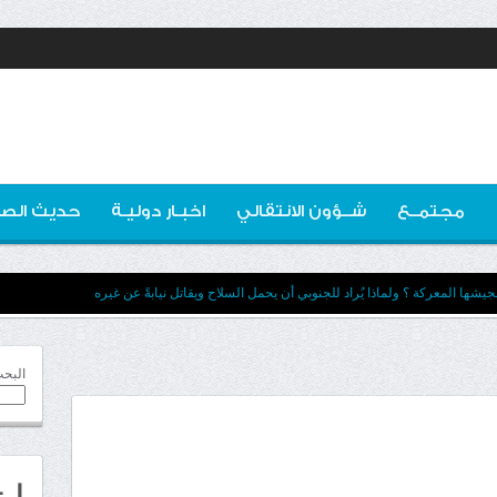
مجتمــع
شــؤون الانتقالي
اخبـار دوليـة
حديث الصو
يشها المعركة ؟ ولماذا يُراد للجنوبي أن يحمل السلاح ويقاتل نيابةً عن غيره
البح
اخ