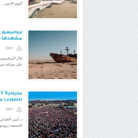
اليوم الاثنين، ...
بروفيسور 
مشهدها ره
fatm
قال البرفيسور 
على صياغة خيبات
م
بتصويب مسا
fatm
د. أمين العليا
الجمعية دروسها 