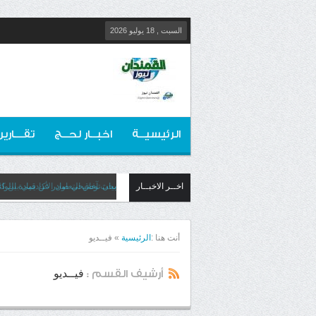
السبت , 18 يوليو 2026
الرئيسيــة
اخبــار لحــج
تقـــارير
اخــر الاخبــار
​بيان توضيحي صادر عن قيادة اللوا
أنت هنا :
الرئيسية
»
فيــديو
فيــديو
أرشيف القسم :