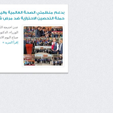
بدعم منظمتي الصحة العالمية واليون
حملة التحصين الاحترازية ضد مرض ش
عدن /خديجة ال
الوزراء، الدكت
صباح اليوم الاثنين الموافق 15يوليو 2024م بالعاص
إقرأ المزيد
»