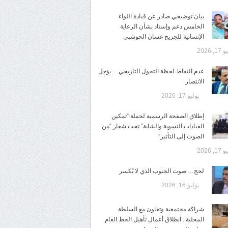
​بيان توضيحي صادر عن قيادة اللواء
الخامس دعم وإسناد بشأن الرعاية
الإنسانية للجريح غسان الحوشبي
1, 2026
عدم التقاط لحظة التحول التاريخي… يؤجل
الانتصار
يوليو 17, 2026
إطلاق الصفحة الرسمية لحملة “تمكين
القيادات النسوية والشابة” تحت شعار “من
الصوت إلى التأثير”
1, 2026
لحج… صوت الجنوب الذي لا يُكسر
يوليو 16, 2026
شراكة مجتمعية وتعاون مع السلطة
المحلية.. انطلاق أعمال تأهيل الخط العام