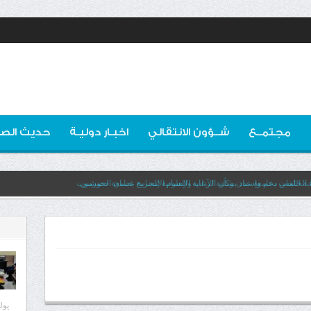
مجتمــع
شــؤون الانتقالي
اخبـار دوليـة
حديث الصو
ء الخامس دعم وإسناد بشأن الرعاية الإنسانية للجريح غسان الحوشبي
يوليو 8